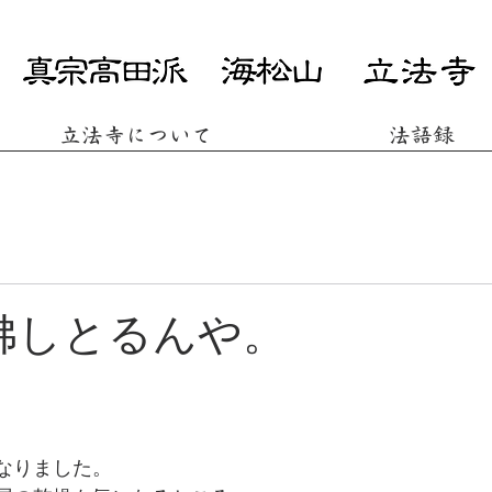
立法寺について
法語録
佛しとるんや。
なりました。