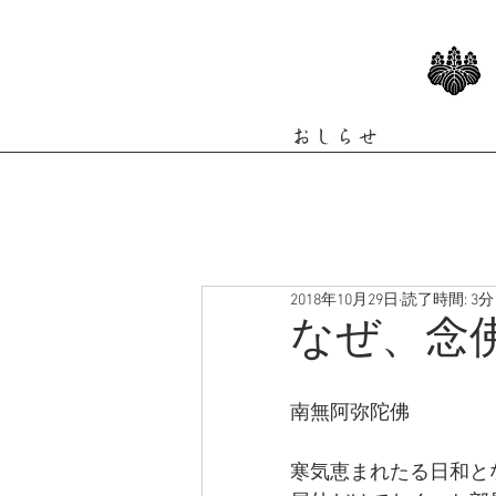
おしらせ
2018年10月29日
読了時間: 3分
なぜ、念
南無阿弥陀佛
寒気恵まれたる日和と