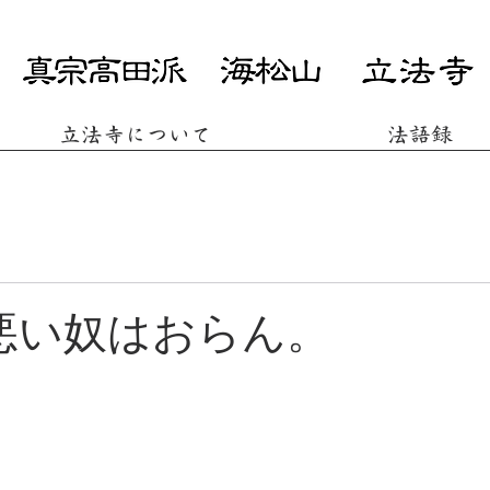
立法寺について
法語録
悪い奴はおらん。