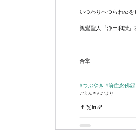
いつわりへつらわぬを
親鸞聖人『浄土和讃』
合掌
#つぶやき
#前住念佛録
ごえんさんだより